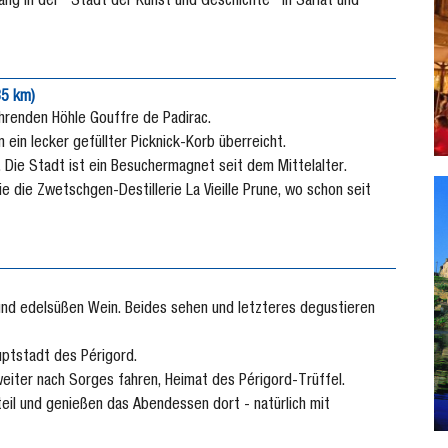
ng in der "Stadt der Kunst und Geschichte" in Sarlat und
35 km)
hrenden Höhle Gouffre de Padirac.
 ein lecker gefüllter Picknick-Korb überreicht.
Die Stadt ist ein Besuchermagnet seit dem Mittelalter.
e die Zwetschgen-Destillerie La Vieille Prune, wo schon seit
 und edelsüßen Wein. Beides sehen und letzteres degustieren
uptstadt des Périgord.
eiter nach Sorges fahren, Heimat des Périgord-Trüffel.
eil und genießen das Abendessen dort - natürlich mit