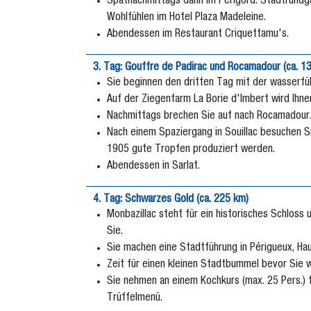
Spätnachmittags dann im Périgord: Stadtrundga
Wohlfühlen im Hotel Plaza Madeleine.
Abendessen im Restaurant Criquettamu's.
3. Tag: Gouffre de Padirac und Rocamadour (ca. 1
Sie beginnen den dritten Tag mit der wasserfü
Auf der Ziegenfarm La Borie d'Imbert wird Ihnen
Nachmittags brechen Sie auf nach Rocamadour. 
Nach einem Spaziergang in Souillac besuchen Si
1905 gute Tropfen produziert werden.
Abendessen in Sarlat.
4. Tag: Schwarzes Gold (ca. 225 km)
Monbazillac steht für ein historisches Schloss
Sie.
Sie machen eine Stadtführung in Périgueux, Ha
Zeit für einen kleinen Stadtbummel bevor Sie w
Sie nehmen an einem Kochkurs (max. 25 Pers.) t
Trüffelmenü.