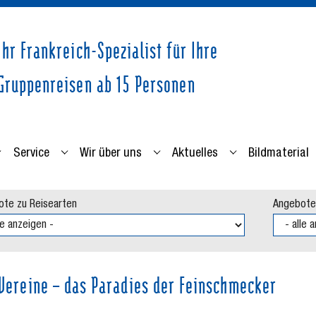
Ihr Frankreich-Spezialist für Ihre
Gruppenreisen ab 15 Personen
Service
Wir über uns
Aktuelles
Bildmaterial
eisearten"
ubmenu for "Info zu Regionen"
Submenu for "Service"
Submenu for "Wir über uns"
Submenu for "Ak
te zu Reisearten
Angebote
 Vereine – das Paradies der Feinschmecker