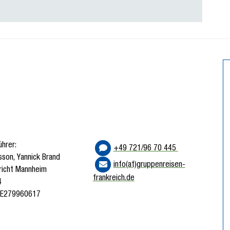
hrer:
+49 721/96 70 445
sson, Yannick Brand
info(at)gruppenreisen-
richt Mannheim
frankreich.de
4
 DE279960617