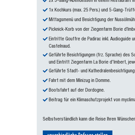
2x 3-Gang-Abendessen in einem Restaurant in 
1x Kochkurs (max. 25 Pers.) und 5-Gang-Trüf
Mittagsmenü und Besichtigung der Nussölmühle
Picknick-Korb von der Ziegenfarm Borie d’Imbe
Eintritte Gouffre de Padirac inkl. Audioguide
Castelnaud.
Geführte Besichtigungen (frz. Sprache) des Sch
und Eintritt Ziegenfarm La Borie d'Imbert, jew
Geführte Stadt- und Kathedralenbesichtigung i
Fahrt mit dem Minizug in Domme.
Bootsfahrt auf der Dordogne.
Beitrag für ein Klimaschutzprojekt von myclim
Selbstverständlich kann die Reise Ihren Wünsche