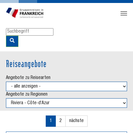
Zum Hauptinhalt springen
Skip to page footer
Reiseangebote
Angebote zu Reisearten
Angebote zu Regionen
1
2
nächste