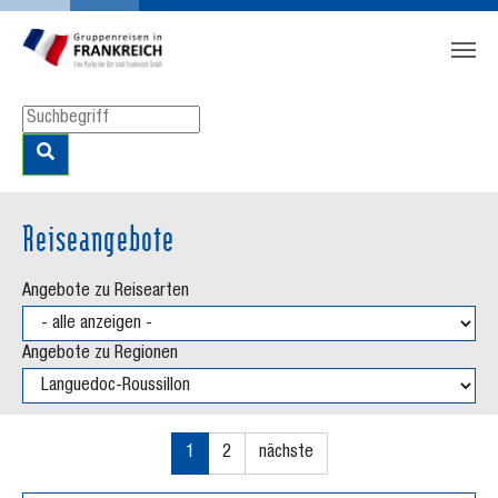
Zum Hauptinhalt springen
Skip to page footer
Reiseangebote
Angebote zu Reisearten
Angebote zu Regionen
1
2
nächste